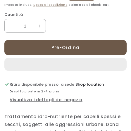
di
scontato
Imposte incluse.
Spese di spedizione
calcolate al check-out.
listino
Quantità
Diminuisci
Aumenta
quantità
quantità
per
per
SHU
SHU
Pre-Ordina
UEMURA
UEMURA
URBAN
URBAN
MOISTURE
MOISTURE
HYDRO
HYDRO
NOURISHING
NOURISHING
TREATMENT
TREATMENT
Ritiro disponibile presso la sede
Shop location
-
-
Di solito pronto in 2-4 giorni
200ml
200ml
Visualizza i dettagli del negozio
Trattamento idro-nutriente per capelli spessi e
secchi, soggetti alle aggressioni urbane. Dona