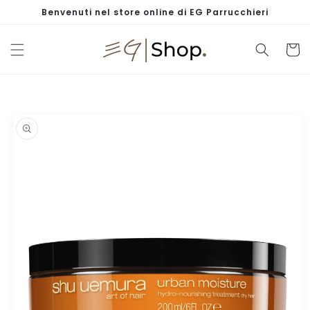
Vai
Benvenuti nel store online di EG Parrucchieri
direttamente
ai contenuti
Carrell
Passa alle
informazioni
sul prodotto