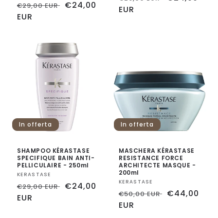
Prezzo
Prezzo
€24,00
€29,00 EUR
di
EUR
scontato
di
EUR
scontato
listino
listino
In offerta
In offerta
SHAMPOO KÉRASTASE
MASCHERA KÉRASTASE
SPECIFIQUE BAIN ANTI-
RESISTANCE FORCE
PELLICULAIRE - 250ml
ARCHITECTE MASQUE -
200ml
Fornitore:
KERASTASE
Fornitore:
KERASTASE
Prezzo
Prezzo
€24,00
€29,00 EUR
Prezzo
Prezzo
€44,00
€50,00 EUR
di
EUR
scontato
di
EUR
scontato
listino
listino