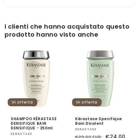
I clienti che hanno acquistato questo
prodotto hanno visto anche
In offerta
In offerta
SHAMPOO KÉRASTASE
Kérastase Specifique
DENSIFIQUE BAIN
Bain Divalent
DENSIFIQUE - 250ml
Fornitore:
KERASTASE
Fornitore:
KERASTASE
Prezzo
Prezzo
€24,00
€29,00 EUR