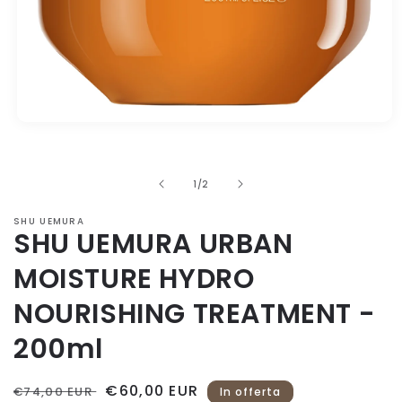
Apri
contenuti
multimediali
1
in
su
1
/
2
finestra
modale
SHU UEMURA
SHU UEMURA URBAN
MOISTURE HYDRO
NOURISHING TREATMENT -
200ml
Prezzo
Prezzo
€60,00 EUR
€74,00 EUR
In offerta