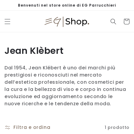
Vai
Benvenuti nel store online di EG Parrucchieri
direttamente
ai contenuti
Carrell
C
Jean Klèbert
o
Dal 1954, Jean Klébert è uno dei marchi più
l
prestigiosi e riconosciuti nel mercato
dell’estetica professionale, con cosmetici per
l
la cura e la bellezza di viso e corpo in continua
e
evoluzione ed aggiornamento secondo le
nuove ricerche e le tendenze della moda.
z
i
Filtra e ordina
1 prodotto
o