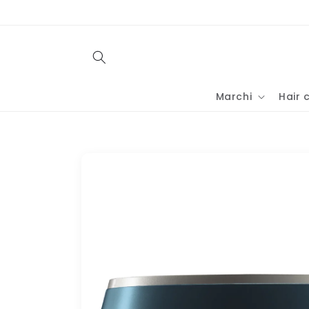
Vai
direttamente
ai contenuti
Marchi
Hair 
Passa alle
informazioni
sul prodotto