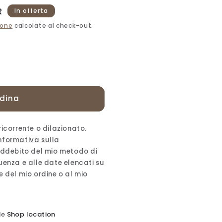
R
In offerta
ione
calcolate al check-out.
rdina
E
icorrente o dilazionato.
E
nformativa sulla
addebito del mio metodo di
uenza e alle date elencati su
 del mio ordine o al mio
de
Shop location