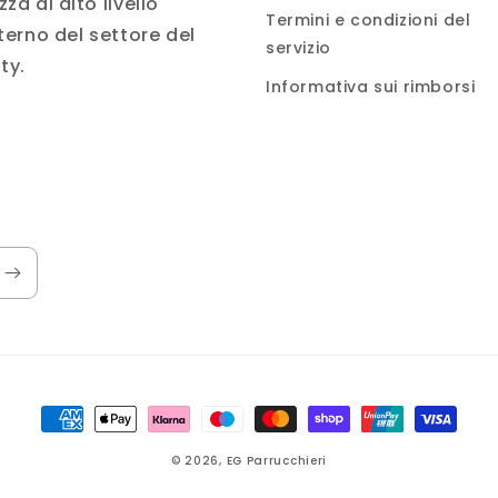
zza di alto livello
Termini e condizioni del
nterno del settore del
servizio
ty.
Informativa sui rimborsi
Metodi
di
© 2026,
EG Parrucchieri
pagamento