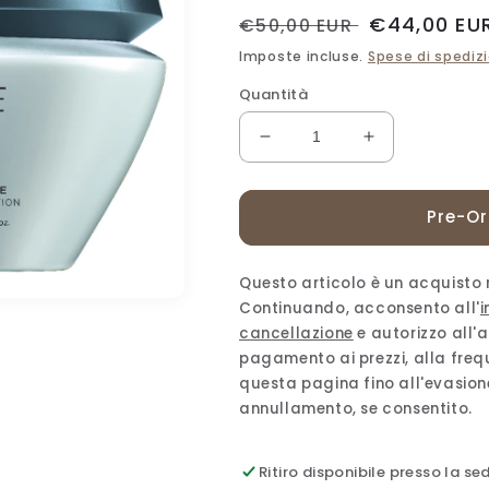
Prezzo
Prezzo
€44,00 EU
€50,00 EUR
di
scontato
Imposte incluse.
Spese di spediz
listino
Quantità
Diminuisci
Aumenta
quantità
quantità
per
per
MASCHERA
MASCHERA
Pre-O
KÉRASTASE
KÉRASTASE
RESISTANCE
RESISTANC
FORCE
FORCE
Questo articolo è un acquisto r
ARCHITECTE
ARCHITECT
Continuando, acconsento all'
i
MASQUE
MASQUE
cancellazione
e autorizzo all'
-
-
pagamento ai prezzi, alla freq
200ml
200ml
questa pagina fino all'evasione
annullamento, se consentito.
Ritiro disponibile presso la se