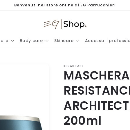
Benvenuti nel store online di EG Parrucchieri
care
Body care
Skincare
Accessori professio
KERASTASE
MASCHERA
RESISTANC
ARCHITECT
200ml