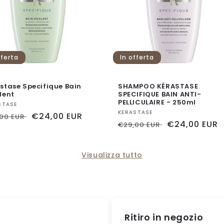
fferta
In offerta
stase Specifique Bain
SHAMPOO KÉRASTASE
lent
SPECIFIQUE BAIN ANTI-
PELLICULAIRE - 250ml
itore:
STASE
Fornitore:
KERASTASE
zzo
Prezzo
€24,00 EUR
,00 EUR
Prezzo
Prezzo
€24,00 EUR
€29,00 EUR
scontato
di
scontato
ino
listino
Visualizza tutto
Ritiro in negozio