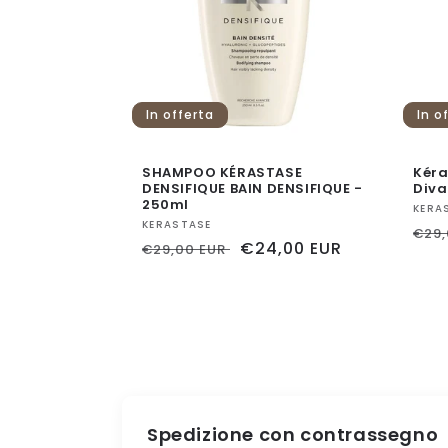
In offerta
In o
SHAMPOO KÉRASTASE
Kéra
DENSIFIQUE BAIN DENSIFIQUE -
Diva
250ml
Forn
KERA
Fornitore:
KERASTASE
Pre
€29
Prezzo
Prezzo
€24,00 EUR
€29,00 EUR
di
di
scontato
list
listino
Spedizione con contrassegno