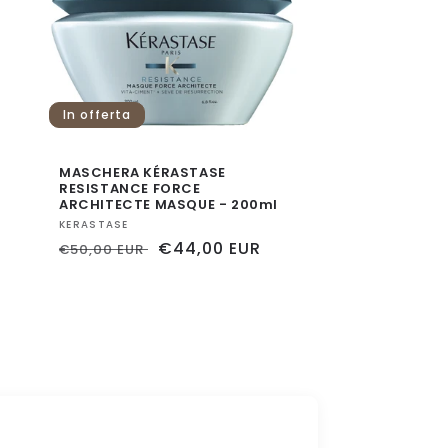
In offerta
MASCHERA KÉRASTASE
RESISTANCE FORCE
ARCHITECTE MASQUE - 200ml
Fornitore:
KERASTASE
Prezzo
Prezzo
€44,00 EUR
€50,00 EUR
di
scontato
listino