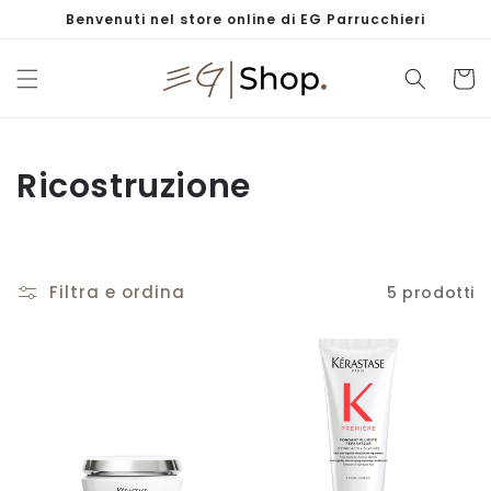
Vai
Benvenuti nel store online di EG Parrucchieri
direttamente
ai contenuti
Carrell
C
Ricostruzione
o
l
Filtra e ordina
5 prodotti
l
e
z
i
o