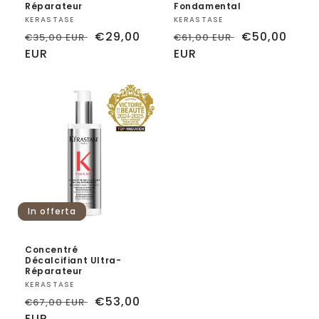
Réparateur
Fondamental
Fornitore:
KERASTASE
Fornitore:
KERASTASE
Prezzo
Prezzo
€29,00
Prezzo
Prezzo
€50,00
€35,00 EUR
€61,00 EUR
di
EUR
scontato
di
EUR
scontato
listino
listino
In offerta
Concentré
Décalcifiant Ultra-
Réparateur
Fornitore:
KERASTASE
Prezzo
Prezzo
€53,00
€67,00 EUR
di
EUR
scontato