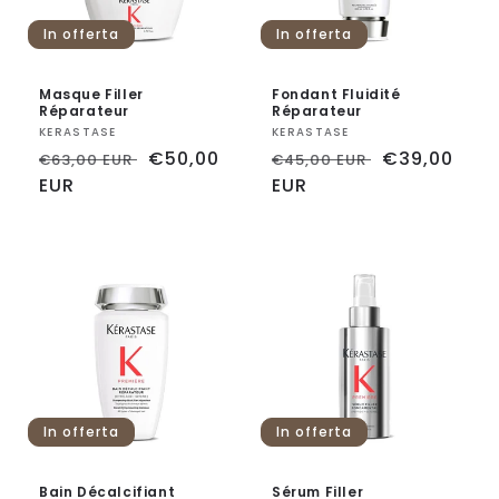
n
In offerta
In offerta
e
Masque Filler
Fondant Fluidité
:
Réparateur
Réparateur
Fornitore:
KERASTASE
Fornitore:
KERASTASE
Prezzo
Prezzo
€50,00
Prezzo
Prezzo
€39,00
€63,00 EUR
€45,00 EUR
di
EUR
scontato
di
EUR
scontato
listino
listino
In offerta
In offerta
Bain Décalcifiant
Sérum Filler