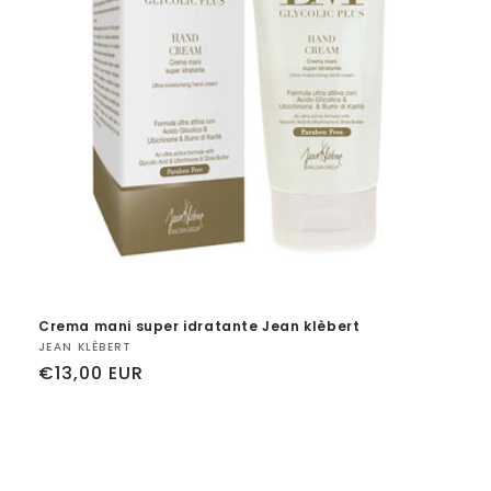
n
e
:
Crema mani super idratante Jean klèbert
Fornitore:
JEAN KLÈBERT
Prezzo
€13,00 EUR
di
listino