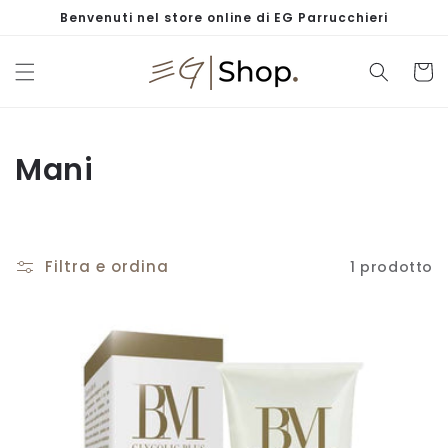
Vai
Benvenuti nel store online di EG Parrucchieri
direttamente
ai contenuti
Carrell
C
Mani
o
l
Filtra e ordina
1 prodotto
l
e
z
i
o