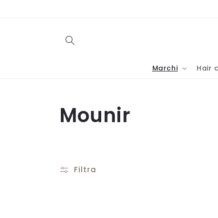
Vai
direttamente
ai contenuti
Marchi
Hair 
C
Mounir
o
l
Filtra
l
e