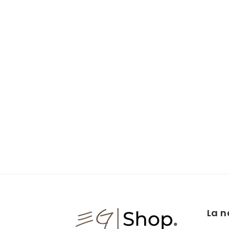
z
i
o
n
e
:
La n