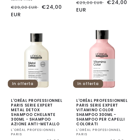
Fornitore:
Prezzo
Prezzo
€24,00
€29,00 EUR
Prezzo
Prezzo
€24,00
€29,00 EUR
di
EUR
scontato
di
EUR
scontato
listino
listino
In offerta
In offerta
L'ORÉAL PROFESSIONNEL
L'ORÉAL PROFESSIONNEL
PARIS SERIE EXPERT
PARIS SERIE EXPERT
METAL DETOX
VITAMINO COLOR
SHAMPOO CHELANTE
SHAMPOO 300ML -
300ML - SHAMPOO
SHAMPOO PER CAPELLI
AZIONE ANTI-METALLO
COLORATI
Fornitore:
L'ORÈAL PROFESIONNEL
Fornitore:
L'ORÈAL PROFESIONNEL
PARIS
PARIS