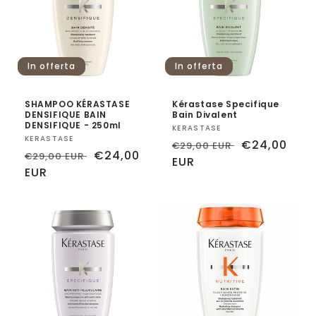
n
e
In offerta
In offerta
:
SHAMPOO KÉRASTASE
Kérastase Specifique
DENSIFIQUE BAIN
Bain Divalent
DENSIFIQUE - 250ml
Fornitore:
KERASTASE
Fornitore:
KERASTASE
Prezzo
Prezzo
€24,00
€29,00 EUR
Prezzo
Prezzo
€24,00
€29,00 EUR
di
EUR
scontato
di
EUR
scontato
listino
listino