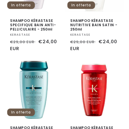
In offerta
In offerta
SHAMPOO KÉRASTASE
SHAMPOO KÉRASTASE
SPECIFIQUE BAIN ANTI-
NUTRITIVE BAIN SATIN -
PELLICULAIRE - 250ml
250ml
Fornitore:
KERASTASE
Fornitore:
KERASTASE
Prezzo
Prezzo
€24,00
Prezzo
Prezzo
€24,00
€29,00 EUR
€29,00 EUR
di
EUR
scontato
di
EUR
scontato
listino
listino
In offerta
SHAMPOO KÉRASTASE
SHAMPOO KÉRASTASE