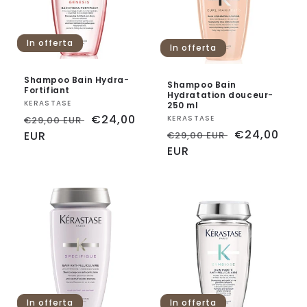
In offerta
In offerta
Shampoo Bain Hydra-
Shampoo Bain
Fortifiant
Hydratation douceur-
Fornitore:
KERASTASE
250 ml
Prezzo
Prezzo
€24,00
Fornitore:
KERASTASE
€29,00 EUR
Prezzo
Prezzo
€24,00
di
EUR
scontato
€29,00 EUR
di
EUR
scontato
listino
listino
In offerta
In offerta