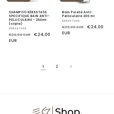
SHAMPOO KÉRASTASE
Bain Pureté Anti-
SPECIFIQUE BAIN ANTI-
Pelliculaire 200 ml
PELLICULAIRE - 250ml
Fornitore:
KERASTASE
(copia)
Prezzo
Prezzo
€24,00
€29,00 EUR
Fornitore:
KERASTASE
di
EUR
scontato
Prezzo
Prezzo
€24,00
€29,00 EUR
listino
di
EUR
scontato
listino
1
2