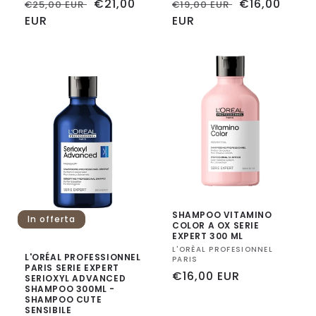
Prezzo
Prezzo
€21,00
Prezzo
Prezzo
€16,00
€25,00 EUR
€19,00 EUR
di
EUR
scontato
di
EUR
scontato
listino
listino
SHAMPOO VITAMINO
In offerta
COLOR A OX SERIE
EXPERT 300 ML
Fornitore:
L'ORÈAL PROFESIONNEL
L'ORÉAL PROFESSIONNEL
PARIS
PARIS SERIE EXPERT
Prezzo
€16,00 EUR
SERIOXYL ADVANCED
SHAMPOO 300ML -
di
SHAMPOO CUTE
listino
SENSIBILE