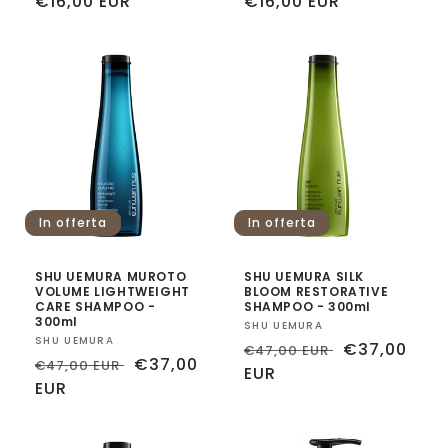
Prezzo
€16,00 EUR
Prezzo
€16,00 EUR
di
di
listino
listino
In offerta
In offerta
SHU UEMURA MUROTO
SHU UEMURA SILK
VOLUME LIGHTWEIGHT
BLOOM RESTORATIVE
CARE SHAMPOO -
SHAMPOO - 300ml
300ml
Fornitore:
SHU UEMURA
Fornitore:
SHU UEMURA
Prezzo
Prezzo
€37,00
€47,00 EUR
Prezzo
Prezzo
€37,00
€47,00 EUR
di
EUR
scontato
di
EUR
scontato
listino
listino