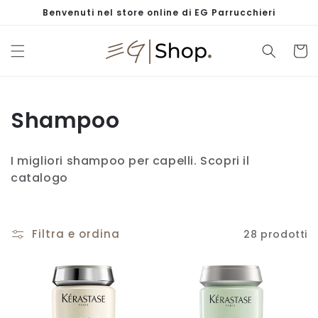
Vai
Benvenuti nel store online di EG Parrucchieri
direttamente
ai contenuti
Carrell
C
Shampoo
o
I migliori shampoo per capelli. Scopri il
l
catalogo
l
e
Filtra e ordina
28 prodotti
z
i
o