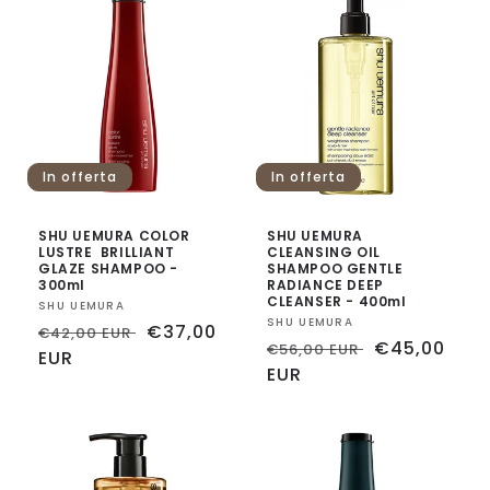
In offerta
In offerta
SHU UEMURA COLOR
SHU UEMURA
LUSTRE BRILLIANT
CLEANSING OIL
GLAZE SHAMPOO -
SHAMPOO GENTLE
300ml
RADIANCE DEEP
CLEANSER - 400ml
Fornitore:
SHU UEMURA
Fornitore:
SHU UEMURA
Prezzo
Prezzo
€37,00
€42,00 EUR
Prezzo
Prezzo
€45,00
€56,00 EUR
di
EUR
scontato
di
EUR
scontato
listino
listino