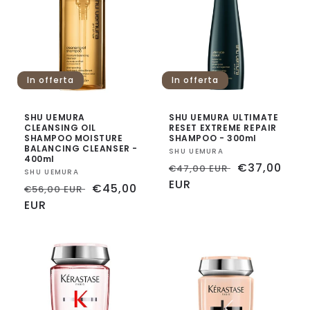
In offerta
In offerta
SHU UEMURA
SHU UEMURA ULTIMATE
CLEANSING OIL
RESET EXTREME REPAIR
SHAMPOO MOISTURE
SHAMPOO - 300ml
BALANCING CLEANSER -
Fornitore:
SHU UEMURA
400ml
Prezzo
Prezzo
€37,00
€47,00 EUR
Fornitore:
SHU UEMURA
di
EUR
scontato
Prezzo
Prezzo
€45,00
€56,00 EUR
listino
di
EUR
scontato
listino