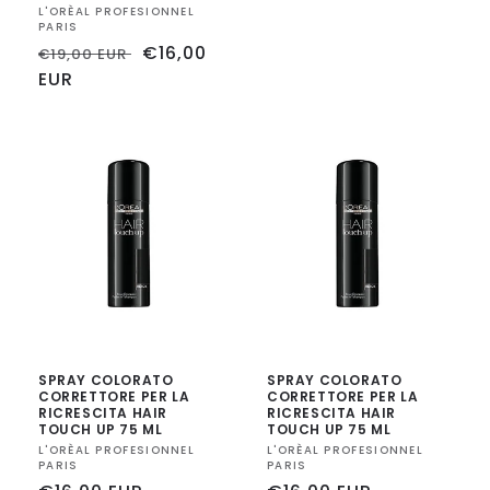
Fornitore:
L'ORÈAL PROFESIONNEL
PARIS
Prezzo
Prezzo
€16,00
€19,00 EUR
di
EUR
scontato
listino
SPRAY COLORATO
SPRAY COLORATO
CORRETTORE PER LA
CORRETTORE PER LA
RICRESCITA HAIR
RICRESCITA HAIR
TOUCH UP 75 ML
TOUCH UP 75 ML
Fornitore:
L'ORÈAL PROFESIONNEL
Fornitore:
L'ORÈAL PROFESIONNEL
PARIS
PARIS