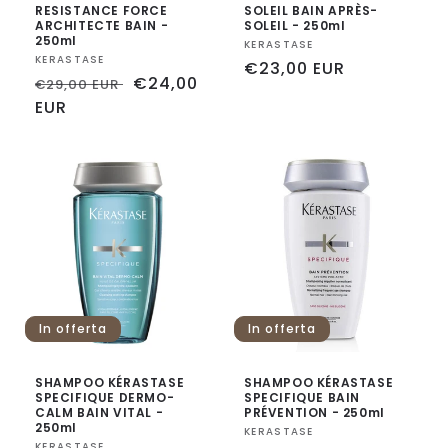
RESISTANCE FORCE
SOLEIL BAIN APRÈS-
ARCHITECTE BAIN -
SOLEIL - 250ml
250ml
Fornitore:
KERASTASE
Fornitore:
KERASTASE
Prezzo
€23,00 EUR
Prezzo
Prezzo
€24,00
€29,00 EUR
di
di
EUR
scontato
listino
listino
In offerta
In offerta
SHAMPOO KÉRASTASE
SHAMPOO KÉRASTASE
SPECIFIQUE DERMO-
SPECIFIQUE BAIN
CALM BAIN VITAL -
PRÉVENTION - 250ml
250ml
Fornitore:
KERASTASE
KERASTASE