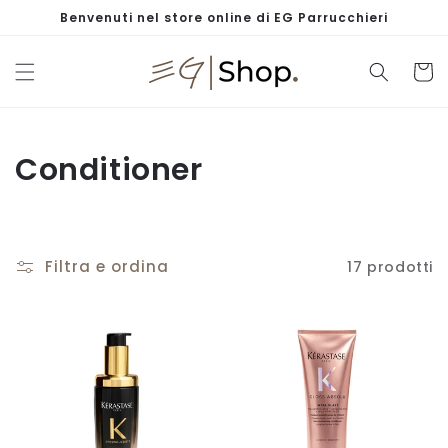
Vai
Benvenuti nel store online di EG Parrucchieri
direttamente
ai contenuti
Carrell
C
Conditioner
o
l
Filtra e ordina
17 prodotti
l
e
z
i
o