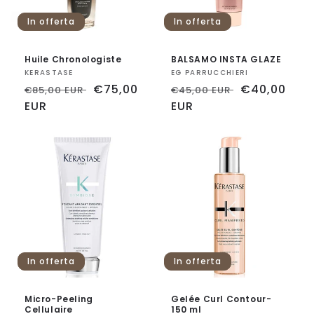
n
In offerta
In offerta
e
Huile Chronologiste
BALSAMO INSTA GLAZE
:
Fornitore:
KERASTASE
Fornitore:
EG PARRUCCHIERI
Prezzo
Prezzo
€75,00
Prezzo
Prezzo
€40,00
€85,00 EUR
€45,00 EUR
di
EUR
scontato
di
EUR
scontato
listino
listino
In offerta
In offerta
Micro-Peeling
Gelée Curl Contour-
Cellulaire
150 ml