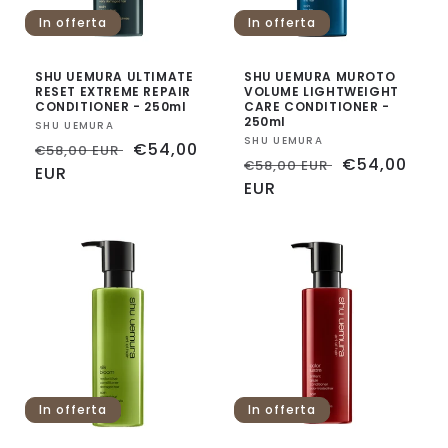
In offerta
In offerta
SHU UEMURA ULTIMATE
SHU UEMURA MUROTO
RESET EXTREME REPAIR
VOLUME LIGHTWEIGHT
CONDITIONER - 250ml
CARE CONDITIONER -
250ml
Fornitore:
SHU UEMURA
Fornitore:
SHU UEMURA
Prezzo
Prezzo
€54,00
€58,00 EUR
Prezzo
Prezzo
€54,00
€58,00 EUR
di
EUR
scontato
di
EUR
scontato
listino
listino
In offerta
In offerta