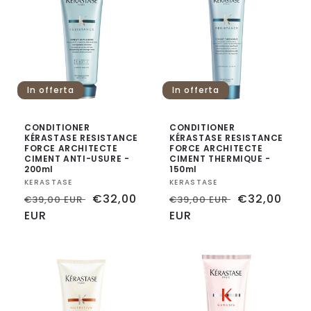
In offerta
In offerta
CONDITIONER
CONDITIONER
KÉRASTASE RESISTANCE
KÉRASTASE RESISTANCE
FORCE ARCHITECTE
FORCE ARCHITECTE
CIMENT ANTI-USURE -
CIMENT THERMIQUE -
200ml
150ml
Fornitore:
KERASTASE
Fornitore:
KERASTASE
Prezzo
Prezzo
€32,00
Prezzo
Prezzo
€32,00
€39,00 EUR
€39,00 EUR
di
EUR
scontato
di
EUR
scontato
listino
listino