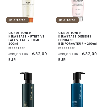
In offerta
In offerta
CONDITIONER
CONDITIONER
KÉRASTASE NUTRITIVE
KÉRASTASE GENESIS
LAIT VITAL IRISOME -
FONDANT
200ml
RENFORçATEUR - 200ml
Fornitore:
KERASTASE
Fornitore:
KERASTASE
Prezzo
Prezzo
€32,00
Prezzo
Prezzo
€32,00
€39,00 EUR
€39,00 EUR
di
EUR
scontato
di
EUR
scontato
listino
listino