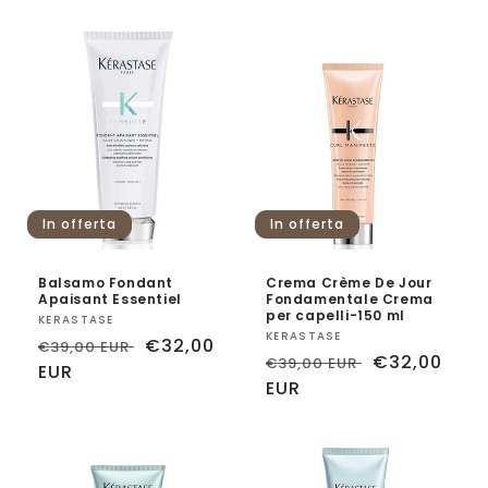
listino
In offerta
In offerta
Balsamo Fondant
Crema Crème De Jour
Apaisant Essentiel
Fondamentale Crema
per capelli-150 ml
Fornitore:
KERASTASE
Fornitore:
KERASTASE
Prezzo
Prezzo
€32,00
€39,00 EUR
Prezzo
Prezzo
€32,00
€39,00 EUR
di
EUR
scontato
di
EUR
scontato
listino
listino