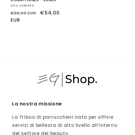
Fornitore:
SHU UEMURA
Prezzo
Prezzo
€54,00
€58,00 EUR
di
EUR
scontato
listino
La nostra missione
La Triboo di parrucchieri nata per offrire
servizi di bellezza di alto livello all’interno
del settore del beauty.