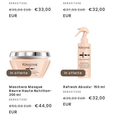
Fornitore:
KERASTASE
Fornitore:
KERASTASE
Prezzo
Prezzo
€33,00
Prezzo
Prezzo
€32,00
€39,00 EUR
€37,00 EUR
di
EUR
scontato
di
EUR
scontato
listino
listino
In offerta
In offerta
Maschera Masque
Refresh Absolu- 150 ml
Beurre Haute Nutrition-
Fornitore:
KERASTASE
200 ml
Prezzo
Prezzo
€32,00
€39,00 EUR
Fornitore:
KERASTASE
di
EUR
scontato
Prezzo
Prezzo
€44,00
€50,00 EUR
listino
di
EUR
scontato