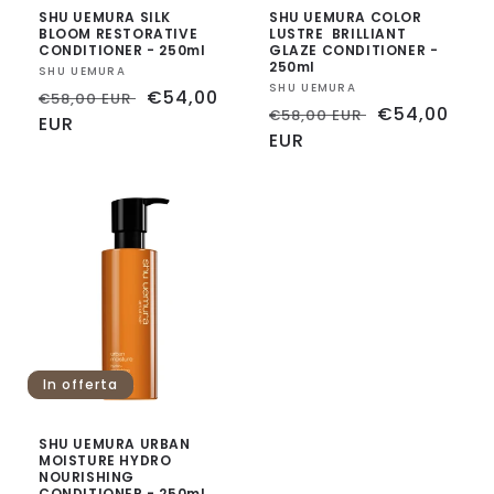
SHU UEMURA SILK
SHU UEMURA COLOR
BLOOM RESTORATIVE
LUSTRE BRILLIANT
CONDITIONER - 250ml
GLAZE CONDITIONER -
250ml
Fornitore:
SHU UEMURA
Fornitore:
SHU UEMURA
Prezzo
Prezzo
€54,00
€58,00 EUR
Prezzo
Prezzo
€54,00
€58,00 EUR
di
EUR
scontato
di
EUR
scontato
listino
listino
In offerta
SHU UEMURA URBAN
MOISTURE HYDRO
NOURISHING
CONDITIONER - 250ml