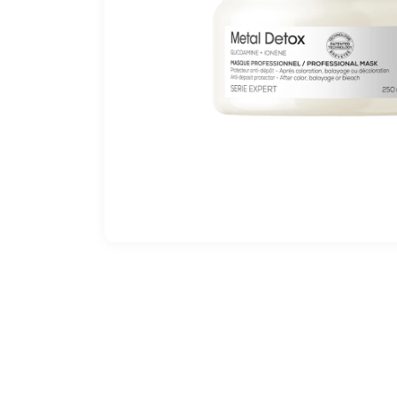
Apri
contenuti
multimediali
1
in
finestra
modale