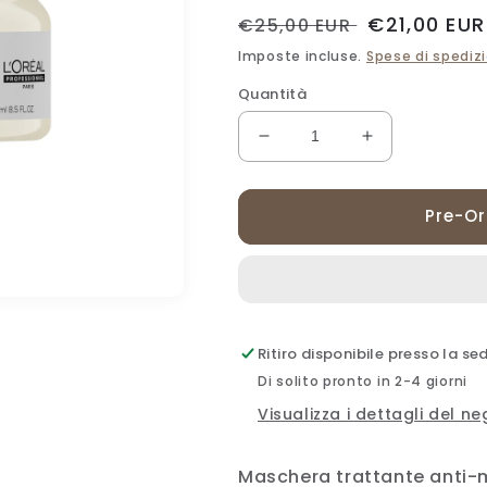
Prezzo
Prezzo
€21,00 EUR
€25,00 EUR
di
scontato
Imposte incluse.
Spese di spediz
listino
Quantità
Diminuisci
Aumenta
quantità
quantità
per
per
L&#39;ORÉAL
L&#39;ORÉA
Pre-O
PROFESSIONNEL
PROFESSIO
PARIS
PARIS
SERIE
SERIE
EXPERT
EXPERT
METAL
METAL
DETOX
DETOX
Ritiro disponibile presso la se
PROFESSIONAL
PROFESSIO
Di solito pronto in 2-4 giorni
MASK
MASK
Visualizza i dettagli del n
250
250
ML
ML
Maschera trattante anti-m