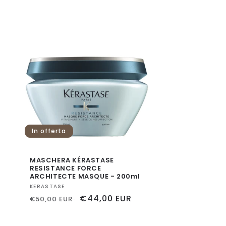
In offerta
MASCHERA KÉRASTASE
RESISTANCE FORCE
ARCHITECTE MASQUE - 200ml
Fornitore:
KERASTASE
Prezzo
Prezzo
€44,00 EUR
€50,00 EUR
di
scontato
listino