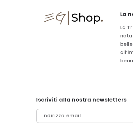
La n
La Tr
nata 
belle
all’i
beau
Iscriviti alla nostra newsletters
Indirizzo email