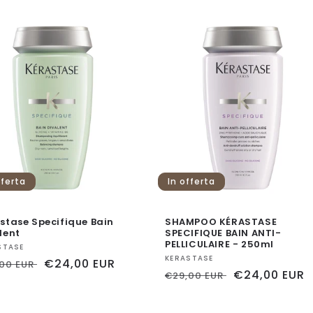
fferta
In offerta
stase Specifique Bain
SHAMPOO KÉRASTASE
lent
SPECIFIQUE BAIN ANTI-
PELLICULAIRE - 250ml
itore:
STASE
Fornitore:
KERASTASE
zzo
Prezzo
€24,00 EUR
,00 EUR
Prezzo
Prezzo
€24,00 EUR
€29,00 EUR
scontato
di
scontato
ino
listino