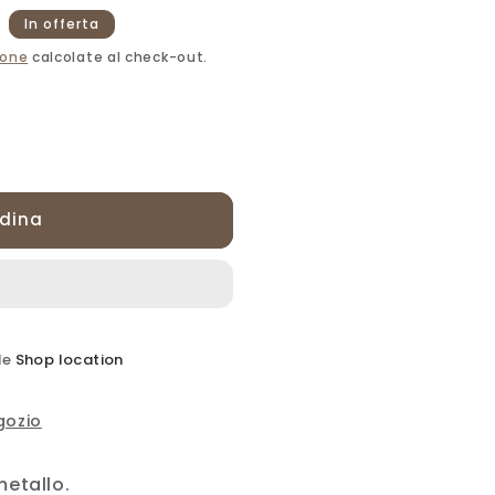
In offerta
ione
calcolate al check-out.
L
rdina
NNEL
de
Shop location
NAL
egozio
etallo.