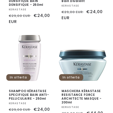
DENSIFIQUE BAIN
Bain Divalent
DENSIFIQUE - 250ml
Fornitore:
KERASTASE
Fornitore:
KERASTASE
Prezzo
Prezzo
€24,00
€29,00 EUR
Prezzo
Prezzo
€24,00
€29,00 EUR
di
EUR
scontato
di
EUR
scontato
listino
listino
In offerta
In offerta
SHAMPOO KÉRASTASE
MASCHERA KÉRASTASE
SPECIFIQUE BAIN ANTI-
RESISTANCE FORCE
PELLICULAIRE - 250ml
ARCHITECTE MASQUE -
200ml
Fornitore:
KERASTASE
Fornitore:
KERASTASE
Prezzo
Prezzo
€24,00
€29,00 EUR