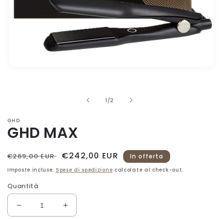
Apri
contenuti
multimediali
1
in
su
1
/
2
finestra
modale
GHD
GHD MAX
Prezzo
Prezzo
€242,00 EUR
€269,00 EUR
In offerta
di
scontato
Imposte incluse.
Spese di spedizione
calcolate al check-out.
listino
Quantità
Diminuisci
Aumenta