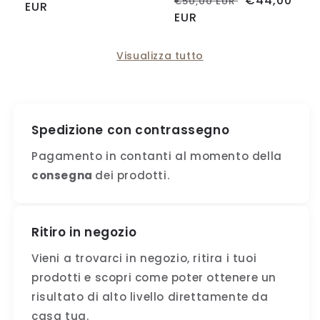
Prezzo
Prezzo
€44,00
€50,00 EUR
di
EUR
scontato
di
EUR
scontato
listino
listino
Visualizza tutto
Spedizione con contrassegno
Pagamento in contanti al momento della
consegna
dei prodotti.
Ritiro in negozio
Vieni a trovarci in negozio, ritira i tuoi
prodotti e scopri come poter ottenere un
risultato di alto livello direttamente da
casa tua.