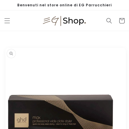
Vai
Benvenuti nel store online di EG Parrucchieri
direttamente
ai contenuti
Carrell
Passa alle
informazioni
sul prodotto