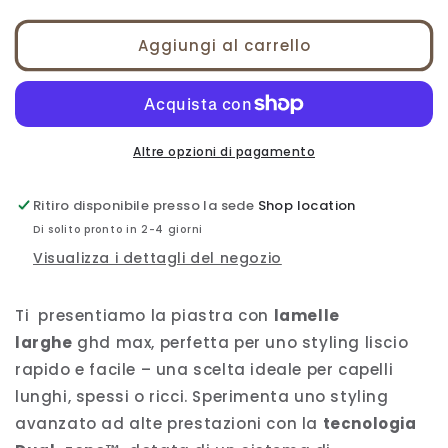
quantità
quantità
per
per
GHD
GHD
Aggiungi al carrello
MAX
MAX
Altre opzioni di pagamento
Ritiro disponibile presso la sede
Shop location
Di solito pronto in 2-4 giorni
Visualizza i dettagli del negozio
Ti presentiamo la piastra con
lamelle
larghe
ghd max, perfetta per uno styling liscio
rapido e facile – una scelta ideale per capelli
lunghi, spessi o ricci. Sperimenta uno styling
avanzato ad alte prestazioni con la
tecnologia